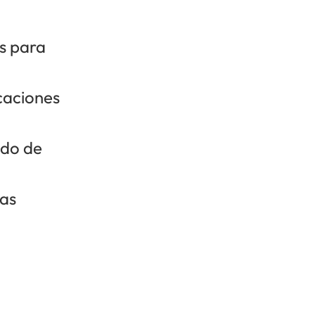
as para
caciones
ado de
las