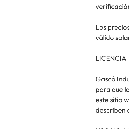
verificaci
Los precio
válido sol
LICENCIA
Gascó Indus
para que lo
este sitio
describen 