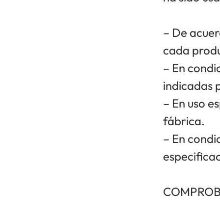
– De acuer
cada prod
– En condi
indicadas p
– En uso e
fábrica.
– En condi
especificac
COMPROB