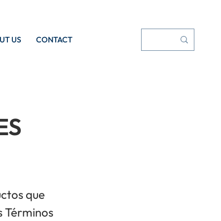
UT US
CONTACT
ES
uctos que
es Términos