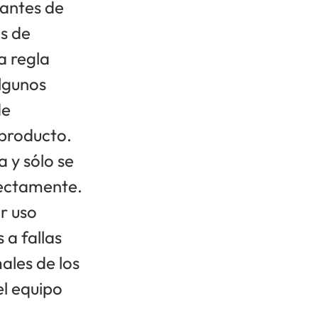
 antes de
s de
a regla
algunos
de
 producto.
a y sólo se
rectamente.
r uso
 a fallas
ales de los
el equipo