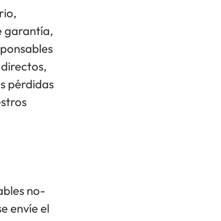
rio,
e garantía,
sponsables
directos,
as pérdidas
estros
ables no-
e envíe el