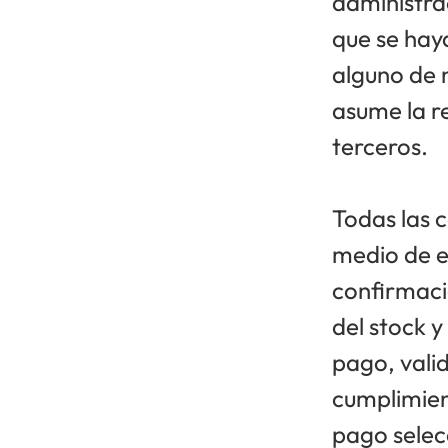
administra
que se hay
alguno de 
asume la r
terceros.
Todas las 
medio de es
confirmació
del stock y
pago, valid
cumplimien
pago selec