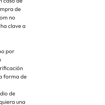
n caso de
compra de
com
no
cha clave a
bo por
e
rificación
la forma de
dio de
quiera una