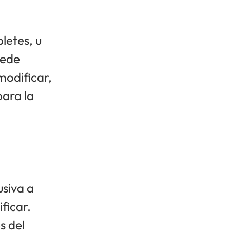
letes, u
uede
modificar,
para la
usiva a
ficar.
s del