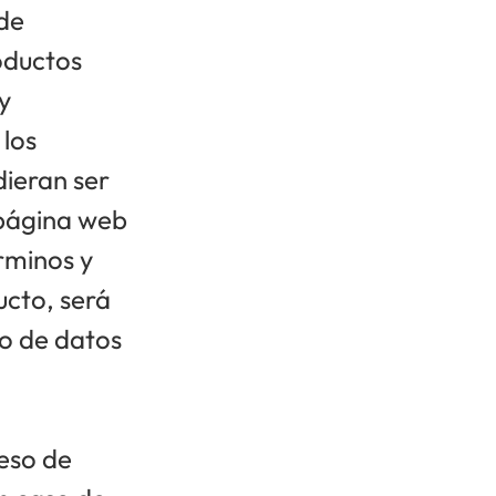
 de
oductos
y
los
dieran ser
 página web
érminos y
ucto, será
so de datos
.
ceso de