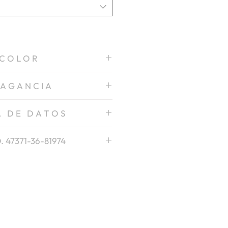
C O L O R
Amarillo
 A G A N C I A
Limón
A D E D A T O S
Español
. 47371-36-81974
S D S
T D S
English
S D S