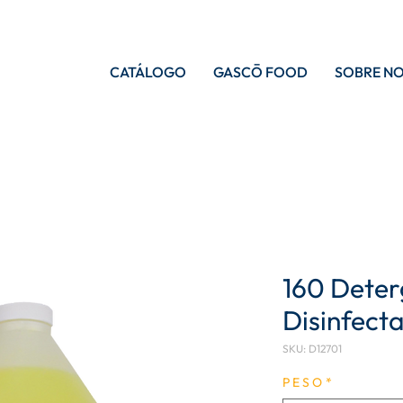
CATÁLOGO
GASCŌ FOOD
SOBRE N
160 Deter
Disinfect
SKU: D12701
P E S O
*