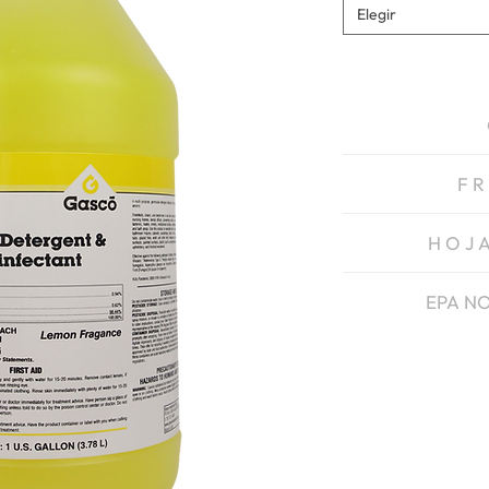
Elegir
F R
H O J 
EPA NO