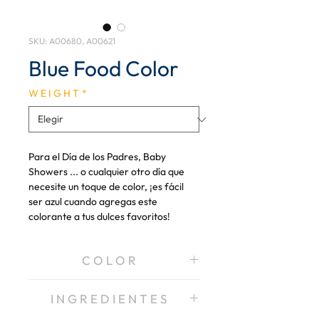
SKU: A00680, A00621
Blue Food Color
W E I G H T
*
Para el Día de los Padres, Baby
Showers ... o cualquier otro día que
necesite un toque de color, ¡es fácil
ser azul cuando agregas este
colorante a tus dulces favoritos!
C O L O R
Azul
I N G R E D I E N T E S