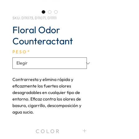
SKU: D11073, D11071, D11111
Floral Odor
Counteractant
P E S O
*
Contrarresta y elimina rápida y
eficazmente los fuertes olores
desagradables en cualquier tipo de
entorno. Eficaz contra los olores de
basura, cigarrillo, descomposición y
agua sucia.
C O L O R