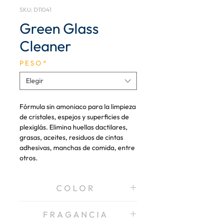
SKU: D11041
Green Glass
Cleaner
P E S O
*
Elegir
Fórmula sin amoniaco para la limpieza
de cristales, espejos y superficies de
plexiglás. Elimina huellas dactilares,
grasas, aceites, residuos de cintas
adhesivas, manchas de comida, entre
otros.
C O L O R
Azul
F R A G A N C I A