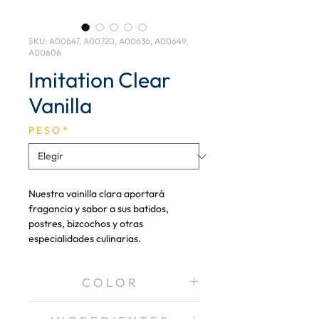
SKU: A00647, A00720, A00636, A00649,
A00606
Imitation Clear
Vanilla
P E S O
*
Nuestra vainilla clara aportará
fragancia y sabor a sus batidos,
postres, bizcochos y otras
especialidades culinarias.
C O L O R
Claro / Sin color