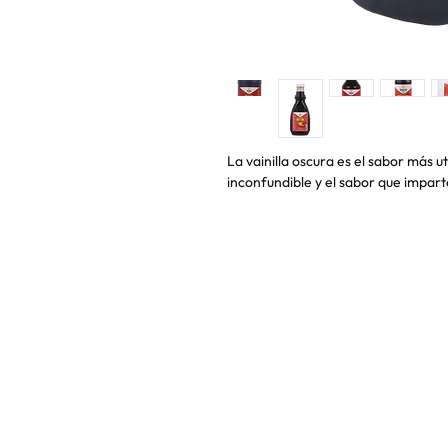
La vainilla oscura es el sabor más 
inconfundible y el sabor que imparte
DIRECCIÓN & CONTACTO
|
T
É
RMINOS & C