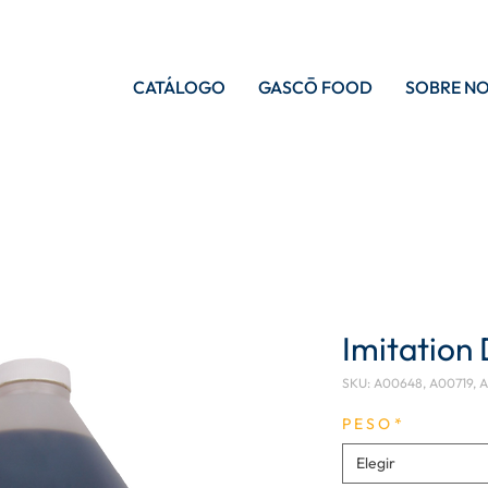
CATÁLOGO
GASCŌ FOOD
SOBRE N
Imitation 
SKU: A00648, A00719, 
P E S O
*
Elegir