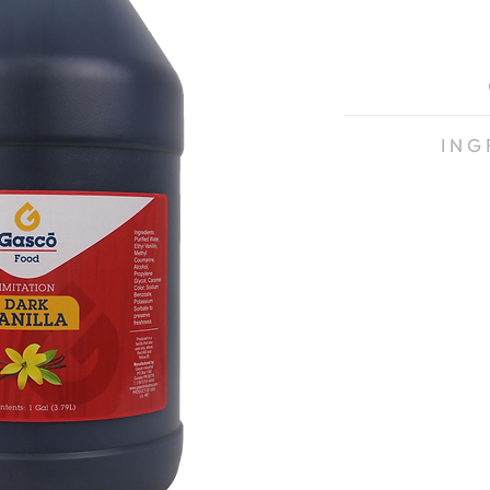
I N G 
Agua Purificada, Eti
Etílico, Propilenglic
Color Caramelo, Sor