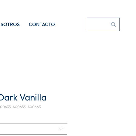
OSOTROS
CONTACTO
Dark Vanilla
A00635, A00653, A00663