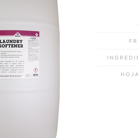
F R
I N G R E D I
Agua, Tensioactivo
H O J 
Frag