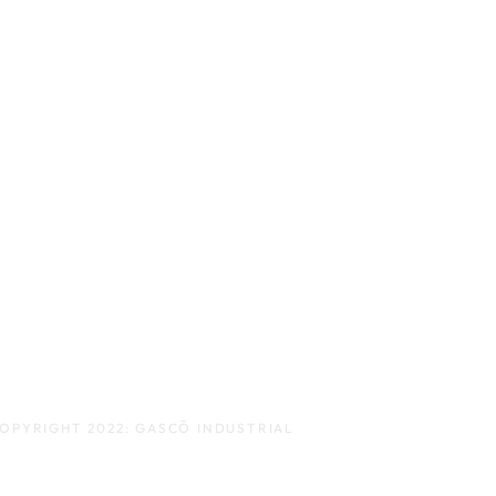
S D S
T D S
OPYRIGHT 2022: GASCŌ INDUSTRIAL