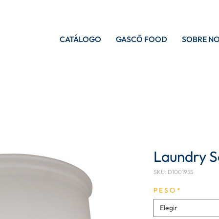
CATÁLOGO
GASCŌ FOOD
SOBRE N
Laundry S
SKU: D1001955
P E S O
*
Elegir