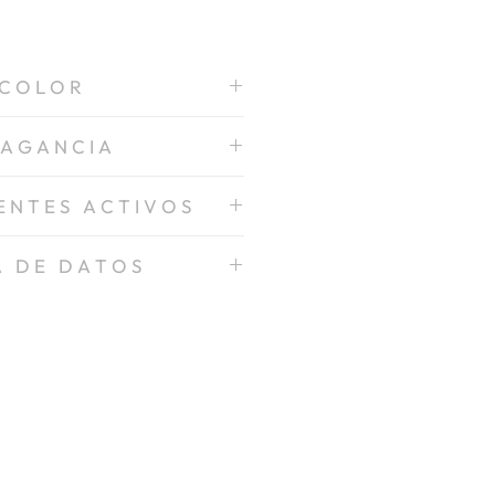
C O L O R
Blanco
 A G A N C I A
Lino Fresco
 E N T E S A C T I V O S
s Catiónicos, Agentes Quelantes,
A D E D A T O S
ancias, Colorantes.
Español
S D S
T D S
English